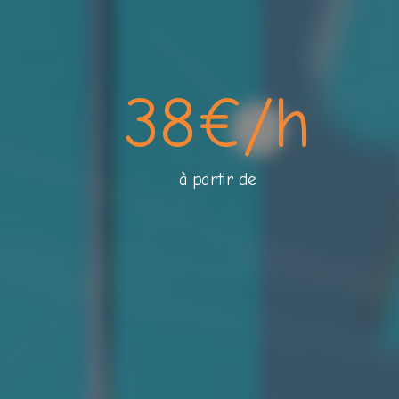
38
€/h
à partir de