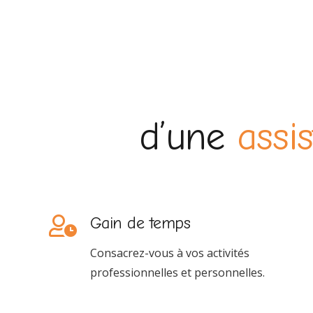
d’une
assi
Gain de temps
Consacrez-vous à vos activités
G2AR est une société de services aux entreprises 
professionnelles et personnelles.
gestion administrative
,